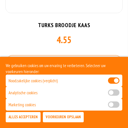
TURKS BROODJE KAAS
4.55
Allergenen informatie
We gebruiken cookies om uw ervaring te verbeteren. Selecteer uw
voorkeuren hieronder:
Geen aangegeven allergenen.
Noodzakelijke cookies (verplicht)
Analytische cookies
Marketing cookies
ALLES ACCEPTEREN
VOORKEUREN OPSLAAN
TOEVOEGEN