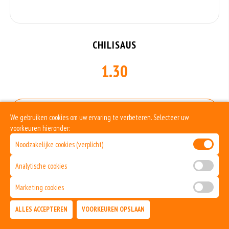
CHILISAUS
1.30
Allergenen informatie
We gebruiken cookies om uw ervaring te verbeteren. Selecteer uw
voorkeuren hieronder:
Geen aangegeven allergenen.
Noodzakelijke cookies (verplicht)
Analytische cookies
Marketing cookies
ALLES ACCEPTEREN
VOORKEUREN OPSLAAN
TOEVOEGEN