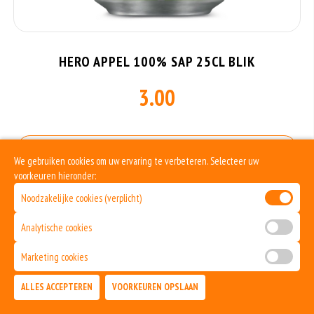
HERO APPEL 100% SAP 25CL BLIK
3.00
Allergenen informatie
We gebruiken cookies om uw ervaring te verbeteren. Selecteer uw
voorkeuren hieronder:
Geen aangegeven allergenen.
Noodzakelijke cookies (verplicht)
Analytische cookies
Marketing cookies
ALLES ACCEPTEREN
VOORKEUREN OPSLAAN
TOEVOEGEN