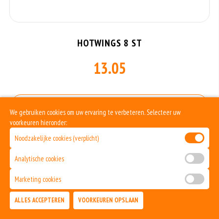
HOTWINGS 8 ST
13.05
Allergenen informatie
We gebruiken cookies om uw ervaring te verbeteren. Selecteer uw
voorkeuren hieronder:
Geen aangegeven allergenen.
Noodzakelijke cookies (verplicht)
Analytische cookies
Marketing cookies
ALLES ACCEPTEREN
VOORKEUREN OPSLAAN
TOEVOEGEN