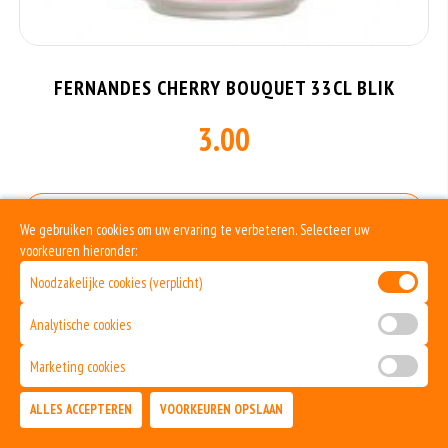
FERNANDES CHERRY BOUQUET 33CL BLIK
3.00
Allergenen informatie
We gebruiken cookies om uw ervaring te verbeteren. Selecteer uw
voorkeuren hieronder:
Geen aangegeven allergenen.
Noodzakelijke cookies (verplicht)
Analytische cookies
Marketing cookies
ALLES ACCEPTEREN
VOORKEUREN OPSLAAN
TOEVOEGEN