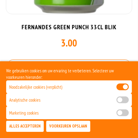
FERNANDES GREEN PUNCH 33CL BLIK
3.00
Allergenen informatie
We gebruiken cookies om uw ervaring te verbeteren. Selecteer uw
voorkeuren hieronder:
Geen aangegeven allergenen.
Noodzakelijke cookies (verplicht)
Analytische cookies
Marketing cookies
ALLES ACCEPTEREN
VOORKEUREN OPSLAAN
TOEVOEGEN